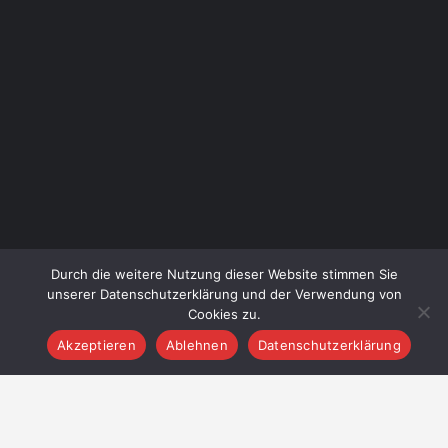
Winterthur – Kyburg
Durch die weitere Nutzung dieser Website stimmen Sie
unserer Datenschutzerklärung und der Verwendung von
Cookies zu.
Akzeptieren
Ablehnen
Datenschutzerklärung
© Seitensprungzimmer - All Rights Reserved:
outwork.ch
|
Login