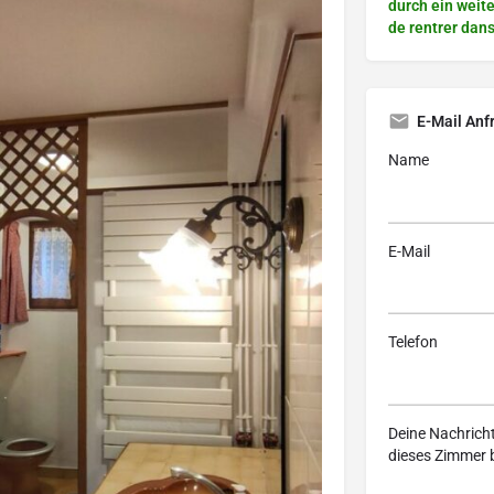
durch ein weiter
de rentrer dans 
E-Mail Anf
Name
E-Mail
Telefon
Deine Nachrich
dieses Zimmer 