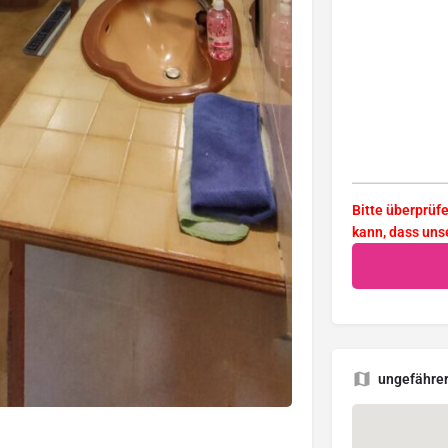
Bitte überprüf
kann, dass uns
ungefährer